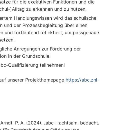
sätze für die exekutiven Funktionen und die
chul-)Alltag zu erkennen und zu nutzen.
diertem Handlungswissen wird das schulische
n und der Prozessbegleitung über einen
n und fortlaufend reflektiert, um passgenaue
etzen.
ugliche Anregungen zur Förderung der
ion in der Grundschule.
bc-Qualifizierung teilnehmen!
e auf unserer Projekthomepage
https://abc.znl-
 & Arndt, P. A. (2024). „abc – achtsam, bedacht,
ts für Grundschulen zur Stärkung von