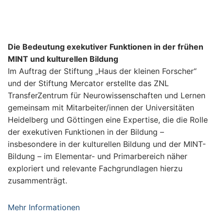
0
Kooperationspartner
t
9
experimenta gGmbH
n
–
e
D
Kontakt
r
Die Bedeutung exekutiver Funktionen in der frühen
e
F
MINT und kulturellen Bildung
z
r
Im Auftrag der Stiftung „Haus der kleinen Forscher“
e
a
und der Stiftung Mercator erstellte das ZNL
m
u
TransferZentrum für Neurowissenschaften und Lernen
b
n
gemeinsam mit Mitarbeiter/innen der Universitäten
e
h
Heidelberg und Göttingen eine Expertise, die die Rolle
r
o
Anne Stegmüller
der exekutiven Funktionen in der Bildung –
2
f
0731 / 500 – 62033
insbesondere in der kulturellen Bildung und der MINT-
0
e
anna.stegmueller (at) znl-ulm.de
Bildung – im Elementar- und Primarbereich näher
1
r
exploriert und relevante Fachgrundlagen hierzu
9
Im Zuge ihrer räumlichen und inhaltlichen Erweiterung
-
zusammenträgt.
knüpft die experimenta nun wieder an die
I
K
Zusammenarbeit mit dem ZNL an. Gemeinsam wollen
n
Laufzeit
Mehr Informationen
o
wir die Talentsuche überarbeiten und den Lernort
s
September 2017 bis Juni 2018