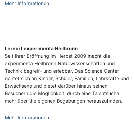
a
Mehr Informationen
2
u
0
f
z
K
e
o
i
o
t
p
Lernort experimenta Heilbronn
S
e
Seit ihrer Eröffnung im Herbst 2009 macht die
e
r
experimenta Heilbronn Naturwissenschaften und
p
a
Technik begreif- und erlebbar. Das Science Center
t
t
richtet sich an Kinder, Schüler, Familien, Lehrkräfte und
e
i
Erwachsene und bietet darüber hinaus seinen
m
o
Besuchern die Möglichkeit, durch eine Talentsuche
b
n
mehr über die eigenen Begabungen herauszufinden.
e
s
r
Laufzeit
p
Mehr Informationen
2
September 2012 bis August 2019
a
0
r