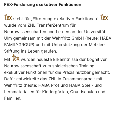
r
FEX-Förderung exekutiver Funktionen
z
2
steht für „Förderung exekutiver Funktionen“.
0
wurde vom ZNL TransferZentrum für
1
Neurowissenschaften und Lernen an der Universität
7
Ulm gemeinsam mit der Wehrfritz GmbH (heute: HABA
b
FAMILYGROUP) und mit Unterstützung der Metzler-
i
Stiftung ins Leben gerufen.
s
Mit
wurden neueste Erkenntnisse der kognitiven
F
Neurowissenschaft zum spielerischen Training
e
exekutiver Funktionen für die Praxis nutzbar gemacht.
b
Dafür entwickelte das ZNL in Zusammenarbeit mit
r
Wehrfritz (heute: HABA Pro) und HABA Spiel- und
u
Lernmaterialien für Kindergärten, Grundschulen und
a
Familien.
r
2
L
0