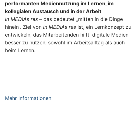
performanten Mediennutzung im Lernen, im
kollegialen Austausch und in der Arbeit
in MEDIAs res
– das bedeutet „mitten in die Dinge
hinein“. Ziel von
in MEDIAs res
ist, ein Lernkonzept zu
entwickeln, das Mitarbeitenden hilft, digitale Medien
besser zu nutzen, sowohl im Arbeitsalltag als auch
beim Lernen.
L
a
u
f
z
Mehr Informationen
e
i
t
M
ä