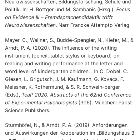
Neurowissenschaften, Bildungsforschung, Schule und
Politik. In: H. Böttger und M. Sambanis (Hrsg.).
Focus
on Evidence III – Fremdsprachendidaktik trifft
Neurowissenschaften
. Narr Francke Attempto Verlag.
Mayer, C., Wallner, S., Budde-Spengler, N., Kiefer, M., &
Arndt, P. A. (2020). The influence of the writing
instrument (pencil, tablet stylus or keyboard) on
reading and writing performance at the letter and
word level of kindergarten children. . In C. Dobel, C.
Giesen, L. Grigutsch, J. M. Kaufmann, G. Kovács, F.
Meissner, K. Rothermund, & S. R. Schwein-berger
(Eds.),
TeaP 2020. Abstracts of the 62nd Conference
of Experimental Psychologists
(306). München: Pabst
Science Publishers.
Sturmhöfel, N., & Arndt, P. A. (2019). Anforderungen
und Auswirkungen der Kooperation im „Bildungshaus 3