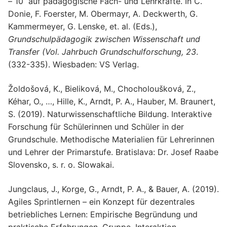
– 10“ auf pädagogische Fach- und Lehrkräfte. In C.
Donie, F. Foerster, M. Obermayr, A. Deckwerth, G.
Kammermeyer, G. Lenske, et. al. (Eds.),
Grundschulpädagogik zwischen Wissenschaft und
Transfer (Vol. Jahrbuch Grundschulforschung, 23
.
(332-335). Wiesbaden: VS Verlag.
Žoldošová, K., Bieliková, M., Chocholoušková, Z.,
Kéhar, O., …, Hille, K., Arndt, P. A., Hauber, M. Braunert,
S. (2019). Naturwissenschaftliche Bildung. Interaktive
Forschung für Schülerinnen und Schüler in der
Grundschule. Methodische Materialien für Lehrerinnen
und Lehrer der Primarstufe. Bratislava: Dr. Josef Raabe
Slovensko, s. r. o. Slowakai.
Jungclaus, J., Korge, G., Arndt, P. A., & Bauer, A. (2019).
Agiles Sprintlernen – ein Konzept für dezentrales
betriebliches Lernen: Empirische Begründung und
praktische Erfahrungen. Gruppe. Interaktion.