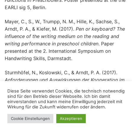
Functions in Preschoolers
. Poster presented at the the
EARLI sig 5, Berlin.
Mayer, C., S., W., Trumpp, N. M., Hille, K., Sachse, S.,
Arndt, P. A., & Kiefer, M. (2017).
Pen or keyboard? The
influence of the writing medium on the reading and
writing performance in preschool children
. Paper
presented at the 2. International Symposium on
Handwriting Skills, Darmstadt.
Sturmhöfel, N., Koslowski, C., & Arndt, P. A. (2017).
Anforderungen und Auswirkungen der Kooperation im
„Bildungshaus 3 – 10“ auf pädagogische Fach- und
Diese Seite verwendet Cookies, die technisch notwendig
Lehrkräfte
. Paper presented at the 26. DGfE-
sind für den Betrieb dieser Webseite. Ich bin damit
Jahrestagung der Sektion Schulpädagogik,
einverstanden und kann meine Einwilligung jederzeit mit
Wirkung für die Zukunft widerrufen oder ändern.
Kommission Grundschulforschung und Pädagogik der
Primarstufe, Landau.
Cookie Einstellungen
Akzeptieren
Sturmhöfel, N., Fäsche, A., Otto, M., & Arndt, P. A.