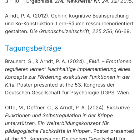
3 – 10“ – Ergebnisse.
ZNL-Newsletter Nr. 24. Juli 2015
.
Arndt, P. A. (2012). Gehirn, kognitive Beanspruchung
und Ko-Konstruktion: Lern-Räume ressourcenorientiert
gestalten.
Die Grundschulzeitschrift, 225.256
, 66-69.
Tagungsbeiträge
Braunert, S., & Arndt, P. A. (2024).
„EMIL – Emotionen
regulieren lernen“ Nachhaltige Implementierung eines
Konzepts zur Förderung exekutiver Funktionen in der
Kita
. Poster presented at the 53. Kongress der
Deutschen Gesellschaft für Psychologie DGPS, Wien.
Otto, M., Deffner, C., & Arndt, P. A. (2024).
Exekutive
Funktionen und Selbstregulation in der Krippe
unterstützen. Ein Weiterbildungskonzept für
pädagogische Fachkräfte in Krippen
. Poster presented
at the 53. Kongress der Deutschen Gesellschaft für